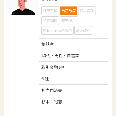
i
任意整理
自己破産
個人再生
o
n
特定調停
時効援用
過払い金返還請求
法人破産
相談者
40代・男性・自営業
取引金融会社
6 社
担当司法書士
杉本 裕志