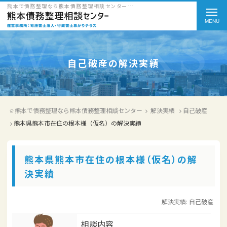
熊本で債務整理なら熊本債務整理相談センターの熊本県熊本市在住の根本様（仮名）の解決実績をご紹介
t
o
g
g
自己破産の解決実績
l
e
熊本で債務整理なら熊本債務整理相談センター
解決実績
自己破産
n
熊本県熊本市在住の根本様（仮名）の解決実績
a
v
熊本県熊本市在住の根本様（仮名）の解
i
決実績
g
a
解決実績:
自己破産
t
相談内容