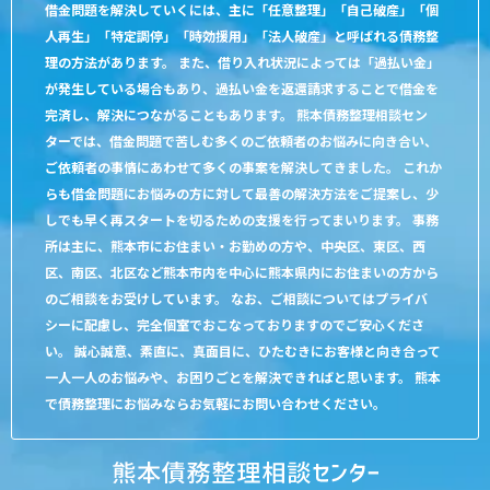
借金問題を解決していくには、主に「任意整理」「自己破産」「個
人再生」「特定調停」「時効援用」「法人破産」と呼ばれる債務整
理の方法があります。 また、借り入れ状況によっては「過払い金」
が発生している場合もあり、過払い金を返還請求することで借金を
完済し、解決につながることもあります。 熊本債務整理相談セン
ターでは、借金問題で苦しむ多くのご依頼者のお悩みに向き合い、
ご依頼者の事情にあわせて多くの事案を解決してきました。 これか
らも借金問題にお悩みの方に対して最善の解決方法をご提案し、少
しでも早く再スタートを切るための支援を行ってまいります。 事務
所は主に、熊本市にお住まい・お勤めの方や、中央区、東区、西
区、南区、北区など熊本市内を中心に熊本県内にお住まいの方から
のご相談をお受けしています。 なお、ご相談についてはプライバ
シーに配慮し、完全個室でおこなっておりますのでご安心くださ
い。 誠心誠意、素直に、真面目に、ひたむきにお客様と向き合って
一人一人のお悩みや、お困りごとを解決できればと思います。 熊本
で債務整理にお悩みならお気軽にお問い合わせください。