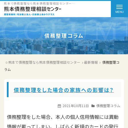
熊本で債務整理なら熊本債務整理相談センターの債務整理コラムをご紹介
t
o
g
g
債務整理コラム
l
e
熊本で債務整理なら熊本債務整理相談センター
最新情報
債務整理コ
n
ラム
a
v
債務整理をした場合の家族への影響は？
i
g
2021年10月11日
債務整理コラム
a
債務整理をした場合、本人の個人信用情報には異動
t
情報が載ってしまい、しばらく新規のカードの発行