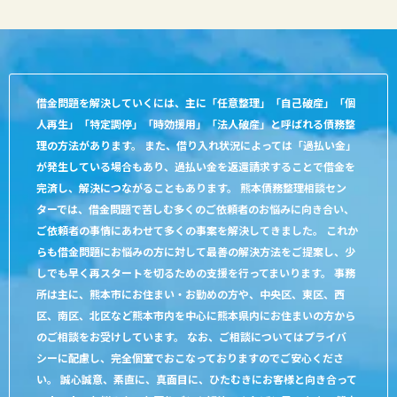
借金問題を解決していくには、主に「任意整理」「自己破産」「個
人再生」「特定調停」「時効援用」「法人破産」と呼ばれる債務整
理の方法があります。 また、借り入れ状況によっては「過払い金」
が発生している場合もあり、過払い金を返還請求することで借金を
完済し、解決につながることもあります。 熊本債務整理相談セン
ターでは、借金問題で苦しむ多くのご依頼者のお悩みに向き合い、
ご依頼者の事情にあわせて多くの事案を解決してきました。 これか
らも借金問題にお悩みの方に対して最善の解決方法をご提案し、少
しでも早く再スタートを切るための支援を行ってまいります。 事務
所は主に、熊本市にお住まい・お勤めの方や、中央区、東区、西
区、南区、北区など熊本市内を中心に熊本県内にお住まいの方から
のご相談をお受けしています。 なお、ご相談についてはプライバ
シーに配慮し、完全個室でおこなっておりますのでご安心くださ
い。 誠心誠意、素直に、真面目に、ひたむきにお客様と向き合って