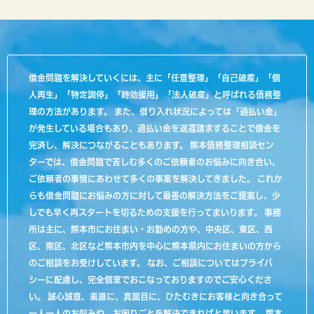
借金問題を解決していくには、主に「任意整理」「自己破産」「個
人再生」「特定調停」「時効援用」「法人破産」と呼ばれる債務整
理の方法があります。 また、借り入れ状況によっては「過払い金」
が発生している場合もあり、過払い金を返還請求することで借金を
完済し、解決につながることもあります。 熊本債務整理相談セン
ターでは、借金問題で苦しむ多くのご依頼者のお悩みに向き合い、
ご依頼者の事情にあわせて多くの事案を解決してきました。 これか
らも借金問題にお悩みの方に対して最善の解決方法をご提案し、少
しでも早く再スタートを切るための支援を行ってまいります。 事務
所は主に、熊本市にお住まい・お勤めの方や、中央区、東区、西
区、南区、北区など熊本市内を中心に熊本県内にお住まいの方から
のご相談をお受けしています。 なお、ご相談についてはプライバ
シーに配慮し、完全個室でおこなっておりますのでご安心くださ
い。 誠心誠意、素直に、真面目に、ひたむきにお客様と向き合って
一人一人のお悩みや、お困りごとを解決できればと思います。 熊本