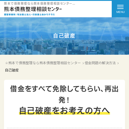
t
熊本で債務整理なら熊本債務整理相談センターの自己破産をご紹介
o
g
g
自己破産
l
e
熊本で債務整理なら熊本債務整理相談センター
借金問題の解決方法
n
自己破産
a
v
借金をすべて免除してもらい、再出
i
発！
g
自己破産をお考えの方へ
a
t