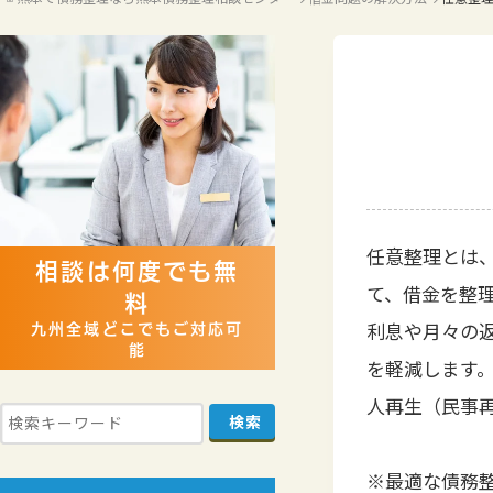
お問い合わせ
法
任意整理とは
相談は何度でも無
て、借金を整
料
利息や月々の
九州全域どこでもご対応可
能
を軽減します
人再生（民事
※最適な債務