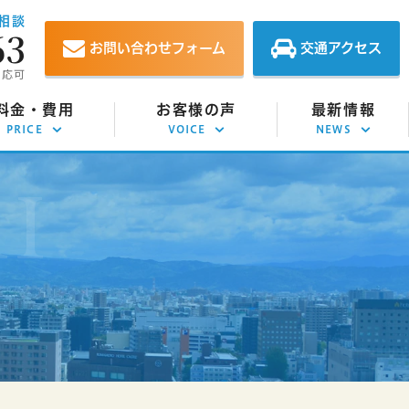
相談
63
お問い合わせフォーム
交通アクセス
対応可
料金・費用
お客様の声
最新情報
PRICE
VOICE
NEWS
意整理の費用
お客様の声
お知らせ
己破産の費用
相談事例
イベント情報
人再生の費用
解決実績
スタッフブログ
定調停の費用
債務整理コラム
効援用の費用
金返還請求の費用