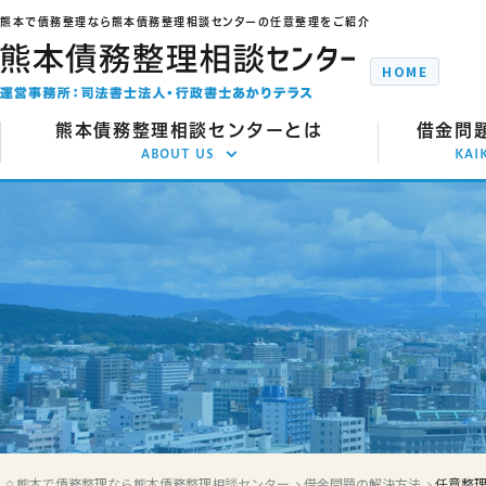
熊本で債務整理なら熊本債務整理相談センターの任意整理をご紹介
HOME
熊本債務整理相談センターとは
借金問
ABOUT US
KAI
借金解決で選ばれる理由
任
代表からのメッセージ
自
事務所のご案内
個
交通アクセス
特
ご推薦者の言葉
時
よくあるご質問
過払い
熊本で債務整理なら熊本債務整理相談センター
借金問題の解決方法
任意整