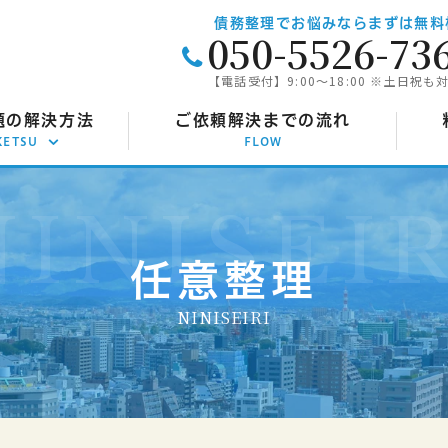
債務整理でお悩みならまずは無料
050-5526-73
【電話受付】9:00～18:00 ※土日祝も
題の解決方法
ご依頼解決までの流れ
KETSU
FLOW
意整理
任
己破産
自
任意整理
人再生
個
NINISEIRI
定調停
特
効援用
時
金返還請求
過払い
理