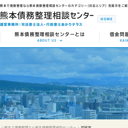
熊本で債務整理なら熊本債務整理相談センターのカテゴリー（対応エリア） 荒尾市をご
HOME
熊本債務整理相談センターとは
借金問
ABOUT US
KAI
借金解決で選ばれる理由
任
代表からのメッセージ
自
事務所のご案内
個
交通アクセス
特
ご推薦者の言葉
時
よくあるご質問
過払い
熊本で債務整理なら熊本債務整理相談センター
荒尾市