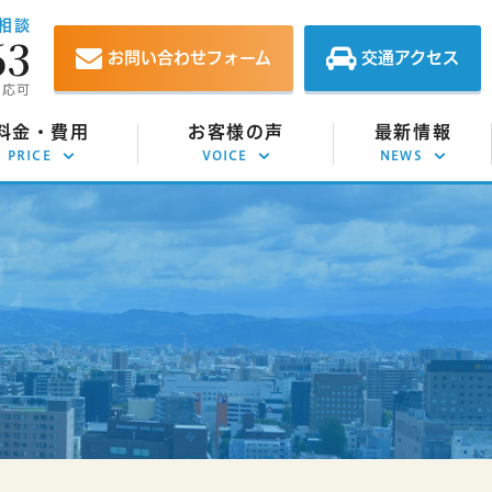
相談
63
お問い合わせフォーム
交通アクセス
対応可
料金・費用
お客様の声
最新情報
PRICE
VOICE
NEWS
意整理の費用
お客様の声
お知らせ
己破産の費用
相談事例
イベント情報
人再生の費用
解決実績
スタッフブログ
定調停の費用
債務整理コラム
効援用の費用
金返還請求の費用