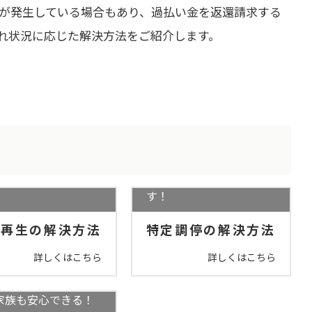
」が発生している場合もあり、過払い金を返還請求する
れ状況に応じた解決方法をご紹介します。
を守りながら、借金
司法書士に依頼せずにご
幅減額＋3年で分割返
自身で行うことができま
す！
人再生の解決方法
特定調停の解決方法
詳しくはこちら
詳しくはこちら
い経営から解放され
家族も安心できる！