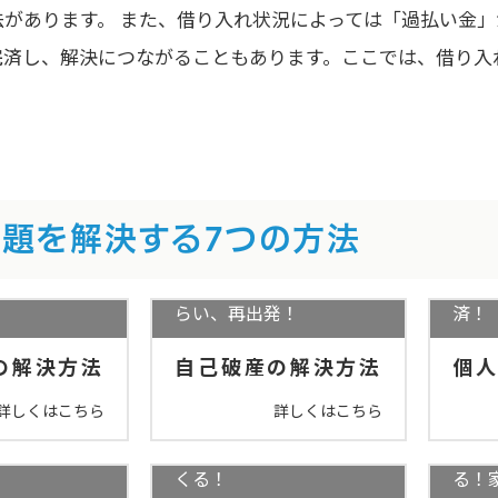
法があります。 また、借り入れ状況によっては「過払い金
完済し、解決につながることもあります。ここでは、借り入
題を解決する7つの方法
無利息の長期
住宅
過払い金の返
借金をすべて免除しても
を大
らい、再出発！
済！
の解決方法
自己破産の解決方法
個
詳しくはこちら
詳しくはこちら
しなくてよい
完済していても大丈夫！
！消滅時効の
払いすぎた利息が返って
苦し
くる！
る！