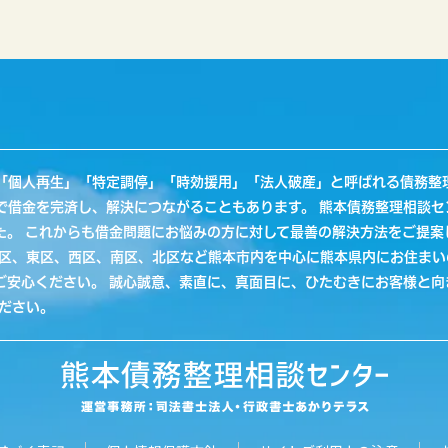
「個人再生」「特定調停」「時効援用」「法人破産」と呼ばれる債務整
で借金を完済し、解決につながることもあります。 熊本債務整理相談セ
た。 これからも借金問題にお悩みの方に対して最善の解決方法をご提案
央区、東区、西区、南区、北区など熊本市内を中心に熊本県内にお住まい
ご安心ください。 誠心誠意、素直に、真面目に、ひたむきにお客様と
ださい。