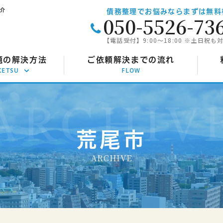
紹介
債務整理でお悩みならまずは無料
050-5526-73
【電話受付】9:00～18:00 ※土日祝も
題の解決方法
ご依頼解決までの流れ
KETSU
FLOW
意整理
任
己破産
自
荒尾市
人再生
個
ARCHIVE
定調停
特
効援用
時
金返還請求
過払い