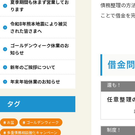
夏季期間も休まず営業してお
債務整理の方
ります
ことで借金を
令和8年熊本地震により被災
された皆さまへ
ゴールデンウィーク休業のお
知らせ
借金問
新年のご挨拶について
借金減額、
分割返済！
年末年始休業のお知らせ
還も！
任意整理
タグ
借金を返済
ことがある
お盆
ゴールデンウィーク
制度！
多重債務相談強化キャンペーン