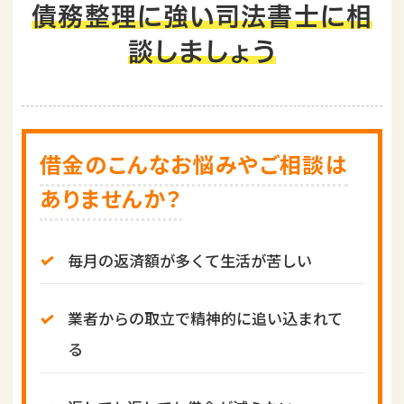
i
債務整理に強い司法書士に相
o
談しましょう
n
借金のこんなお悩みやご相談は
ありませんか？
毎月の返済額が多くて生活が苦しい
業者からの取立で精神的に追い込まれて
る