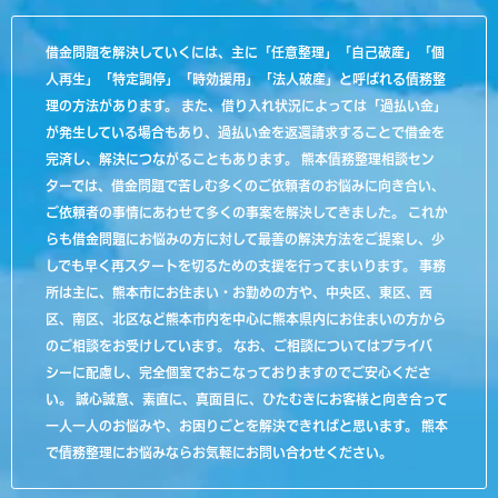
借金問題を解決していくには、主に「任意整理」「自己破産」「個
人再生」「特定調停」「時効援用」「法人破産」と呼ばれる債務整
理の方法があります。 また、借り入れ状況によっては「過払い金」
が発生している場合もあり、過払い金を返還請求することで借金を
完済し、解決につながることもあります。 熊本債務整理相談セン
ターでは、借金問題で苦しむ多くのご依頼者のお悩みに向き合い、
ご依頼者の事情にあわせて多くの事案を解決してきました。 これか
らも借金問題にお悩みの方に対して最善の解決方法をご提案し、少
しでも早く再スタートを切るための支援を行ってまいります。 事務
所は主に、熊本市にお住まい・お勤めの方や、中央区、東区、西
区、南区、北区など熊本市内を中心に熊本県内にお住まいの方から
のご相談をお受けしています。 なお、ご相談についてはプライバ
シーに配慮し、完全個室でおこなっておりますのでご安心くださ
い。 誠心誠意、素直に、真面目に、ひたむきにお客様と向き合って
一人一人のお悩みや、お困りごとを解決できればと思います。 熊本
で債務整理にお悩みならお気軽にお問い合わせください。