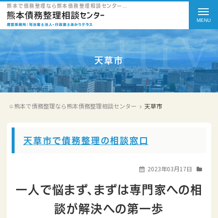
t
熊本で債務整理なら熊本債務整理相談センターのカテゴリー（対応エリア） 天草市をご紹介
o
g
g
天草市
l
e
熊本で債務整理なら熊本債務整理相談センター
天草市
n
a
v
天草市で債務整理の相談窓口
i
2023年03月17日
g
一人で悩まず、まずは専門家への相
a
t
談が解決への第一歩